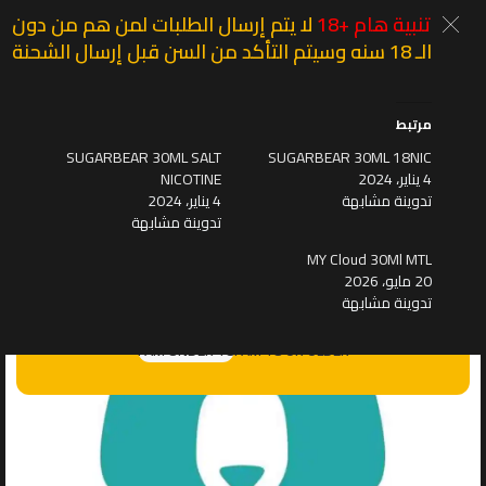
تنبية هام +18
لا يتم إرسال الطلبات لمن هم من دون
الـ 18 سنه وسيتم التأكد من السن قبل إرسال الشحنة
مرتبط
MENU
SUGARBEAR 30ML SALT
SUGARBEAR 30ML 18NIC
الرئيسية
E-Liquid
Egyptioan Liquid
4 يناير، 2024
NICOTINE
Are you over 18?
تدوينة مشابهة
4 يناير، 2024
تدوينة مشابهة
You must be 18 years of age or older to view page. Please
MY Cloud 30Ml MTL
20 مايو، 2026
verify your age to enter.
تدوينة مشابهة
دخول الموقع للبالغين فقط
I AM UNDER 18
I AM 18 OR OLDER