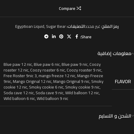
Compare
رمز المنتج:
غير محدد
التصنيفات:
Sugar Bear
,
Egyptioan Liquid
Share:
معلومات إضافية
Blue paw 12 nic
,
Blue paw 6 nic
,
Blue paw 9 nic
,
Coozy
roaster 12 nic
,
Coozy roaster 6 nic
,
Coozy roaster 9 nic
,
Free Roster 9nic 3
,
mango freeze 12 nic
,
Mango Freeze
FLAVOR
9nic
,
Mango Original 12 nic
,
Mango Original 9 nic
,
Smoky
cookie 12 nic
,
Smoky cookie 6 nic
,
Smoky cookie 9 nic
,
Soda cave 12 nic
,
Soda cave 9 nic
,
Wild balloon 12 nic
,
Wild balloon 6 nic
,
Wild balloon 9 nic
الشحن و التسليم