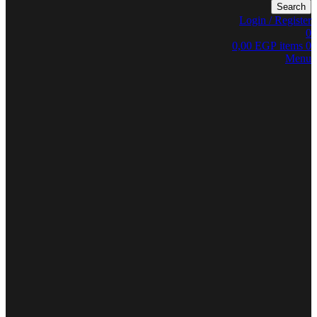
Search
Login / Register
0
0,00
EGP
items
0
Menu