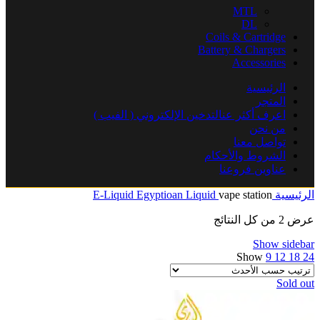
MTL
DL
Coils & Cartridge
Battery & Chargers
Accessories
الرئيسية
المتجر
اعرف أكثر عنالتدخين الإلكتروني ( الفيب )
من نحن
تواصل معنا
الشروط والأحكام
عناوين فروعنا
الرئيسية
vape station
Egyptioan Liquid
E-Liquid
عرض ⁦2⁩ من كل النتائج
Show sidebar
Show
9
12
18
24
Sold out