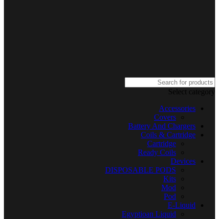
Select category
Accessories
Covers
Battery And Chargers
Coils & Cartridge
Cartridge
Ready Coils
Devices
DISPOSABLE PODS
Kits
Mod
Pod
E-Liquid
Egyptioan Liquid