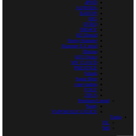
4POD
AURORA
BARON
BIG
EURO
FIRSKY
H2 Eliquid
Horny Hamster
Hummer E-Liquid
Illusion
KIX Ejuice
MY CLOUD
PRESTIGE
Splash
Sugar Bear
vape station
VOLT
ZEUS
Premium Liquid
Nasty
VAPOHOLIC EJUICE
Tanks
DL
Mtl