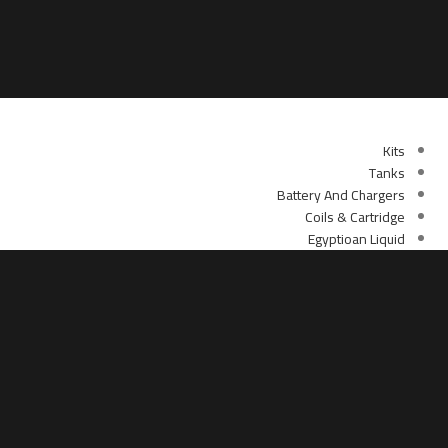
أقسام الموقع
Kits
Tanks
Battery And Chargers
Coils & Cartridge
Egyptioan Liquid