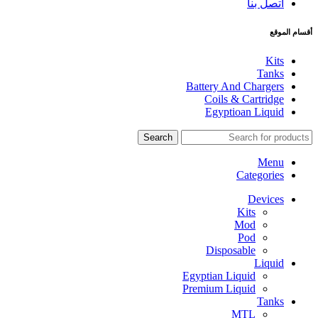
اتصل بنا
أقسام الموقع
Kits
Tanks
Battery And Chargers
Coils & Cartridge
Egyptioan Liquid
Search
Menu
Categories
Devices
Kits
Mod
Pod
Disposable
Liquid
Egyptian Liquid
Premium Liquid
Tanks
MTL