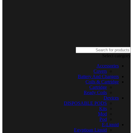
Select category
Accessories
Covers
Battery And Chargers
Coils & Cartridge
Cartridge
Ready Coils
Devices
DISPOSABLE PODS
Kits
Mod
Pod
E-Liquid
Egyptioan Liquid