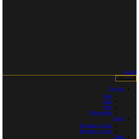
items
0
التصنيفات
Devices
Kits
Mod
Pod
Disposable
Liquid
Egyptian Liquid
Premium Liquid
Tanks