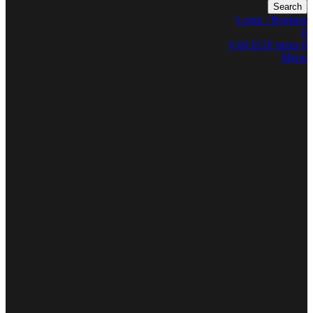
Search
Login / Register
0
0,00
EGP
items
0
Menu