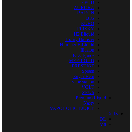
4POD
AURORA
BARON
BIG
EURO
FIRSKY
H2 Eliquid
Horny Hamster
Hummer E-Liquid
Illusion
KIX Ejuice
MY CLOUD
PRESTIGE
Splash
Sugar Bear
vape station
VOLT
ZEUS
Premium Liquid
Nasty
VAPOHOLIC EJUICE
Tanks
DL
Mtl