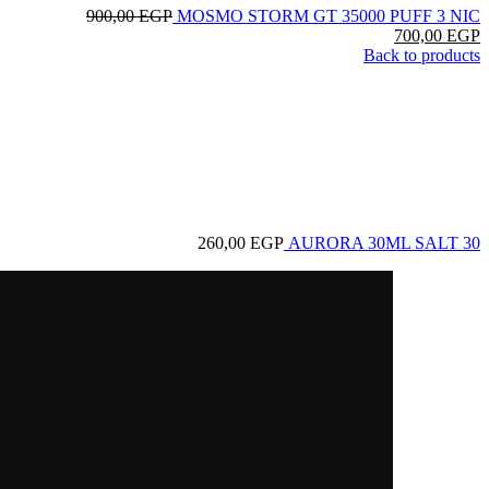
900,00
EGP
MOSMO STORM GT 35000 PUFF 3 NIC
700,00
EGP
Back to products
260,00
EGP
AURORA 30ML SALT 30