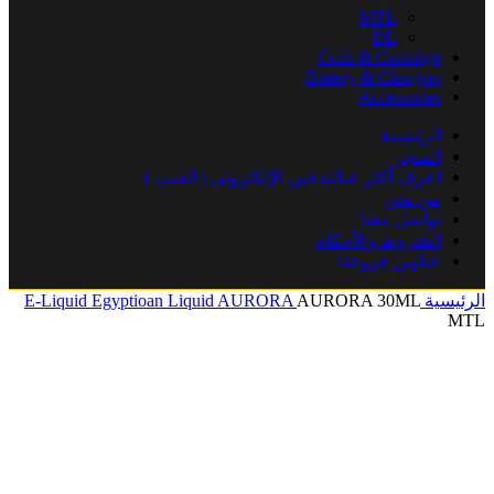
MTL
DL
Coils & Cartridge
Battery & Chargers
Accessories
الرئيسية
المتجر
اعرف أكثر عنالتدخين الإلكتروني ( الفيب )
من نحن
تواصل معنا
الشروط والأحكام
عناوين فروعنا
الرئيسية
AURORA 30ML
AURORA
Egyptioan Liquid
E-Liquid
MTL