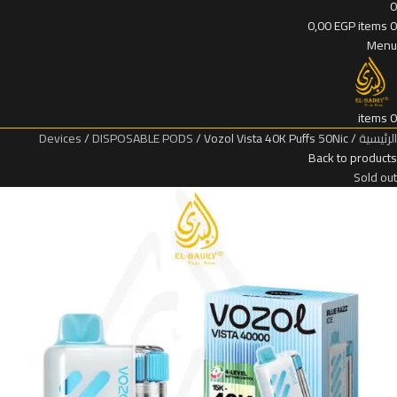
0
0,00
EGP
items
0
Menu
items
0
الرئيسية
Vozol Vista 40K Puffs 50Nic
DISPOSABLE PODS
Devices
Back to products
Sold out