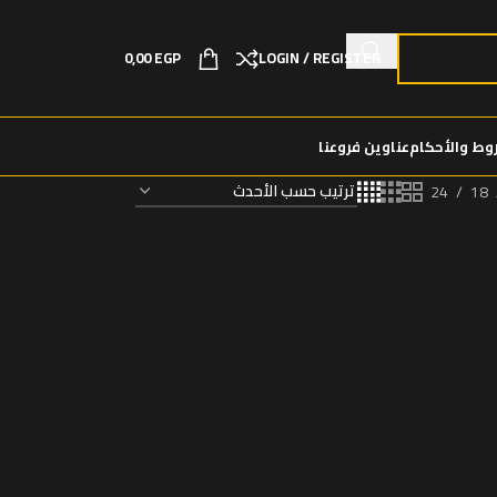
0,00
EGP
LOGIN / REGISTER
وط والأحكام
عناوين فروعنا
24
18