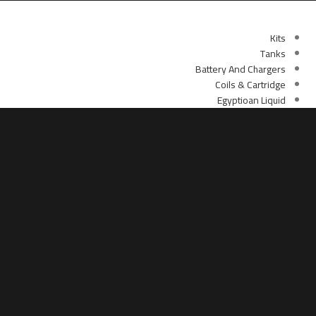
أقسام الموقع
Kits
Tanks
Battery And Chargers
Coils & Cartridge
Egyptioan Liquid