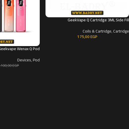
GeekVape Q Cartridge 3ML Side Fill
Coils & Cartridge
,
Cartridge
175,00
EGP
Geekvape Wenax Q Pod
Devices
,
Pod
.100,00
EGP