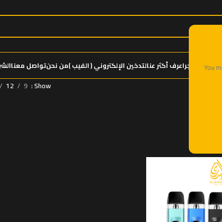
ئيسية
المتجر
اعرف أكثر عنالتدخين الإلكتروني ( الفيب )
من نحن
تواصل معنا
الشر
You mu
12
9
Show