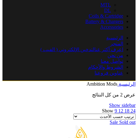
MTL
DL
Coils & Cartridge
Battery & Chargers
Accessories
الرئيسية
المتجر
اعرف أكثر عنالتدخين الإلكتروني ( الفيب )
من نحن
تواصل معنا
الشروط والأحكام
عناوين فروعنا
الرئيسية
Ambition Mods
عرض ⁦2⁩ من كل النتائج
Show sidebar
Show
9
12
18
24
Sale
Sold out