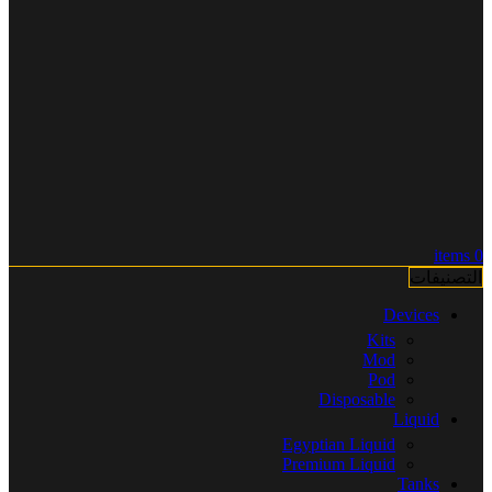
items
0
التصنيفات
Devices
Kits
Mod
Pod
Disposable
Liquid
Egyptian Liquid
Premium Liquid
Tanks