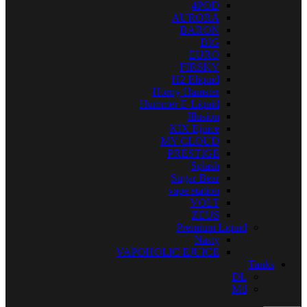
4POD
AURORA
BARON
BIG
EURO
FIRSKY
H2 Eliquid
Horny Hamster
Hummer E-Liquid
Illusion
KIX Ejuice
MY CLOUD
PRESTIGE
Splash
Sugar Bear
vape station
VOLT
ZEUS
Premium Liquid
Nasty
VAPOHOLIC EJUICE
Tanks
DL
Mtl