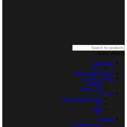
Select category
Accessories
Covers
Battery And Chargers
Coils & Cartridge
Cartridge
Ready Coils
Devices
DISPOSABLE PODS
Kits
Mod
Pod
E-Liquid
Egyptioan Liquid