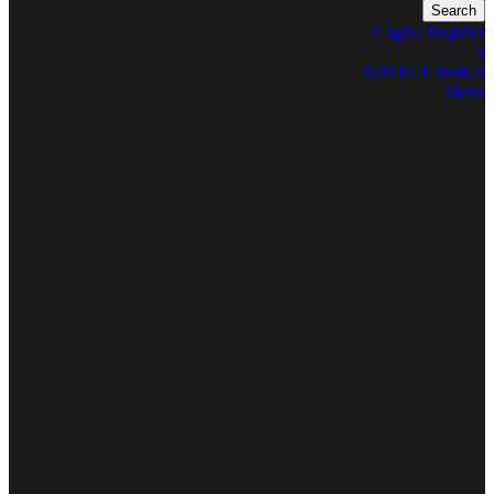
Search
Login / Register
0
0,00
EGP
items
0
Menu